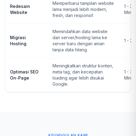
Memperbarui tampilan website
Redesain
1 - 2
lama menjadi lebih modern,
Website
Ming
fresh, dan responsif.
Memindahkan data website
Migrasi
dari server/hosting lama ke
1 - 2 
Hosting
server baru dengan aman
tanpa data hilang.
Meningkatkan struktur konten,
Optimasi SEO
meta tag, dan kecepatan
1 - 3
On-Page
loading agar lebih disukai
Ming
Google.
KEUNGGULAN KAMI