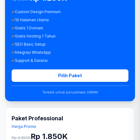
Custom Design Premium
10 Halaman Utama
Gratis 1 Domain
Gratis Hosting 1 Tahun
SEO Basic Setup
Integrasi WhatsApp
Support & Garansi
Pilih Paket
Terbaik untuk perusahaan UMKM
Paket Professional
Harga Promo
Rp 1.850K
Rp 3.850K