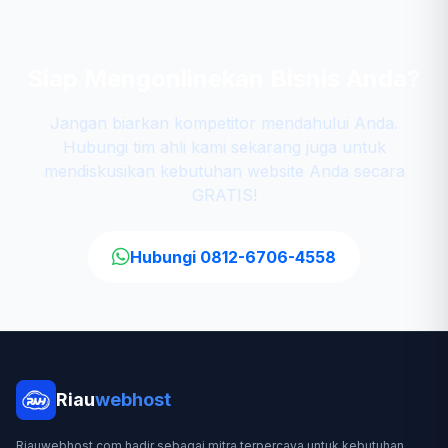
Siap Mengonlinekan Bisnis Anda?
Jangan biarkan kompetitor mendahului Anda.
Hubungi tim ahli kami sekarang juga untuk
mendiskusikan kebutuhan website Anda secara
GRATIS!
Hubungi 0812-6706-4558
Riau
webhost
Riauwebhost.com hadir sebagai mitra terpercaya untuk kebutuhan