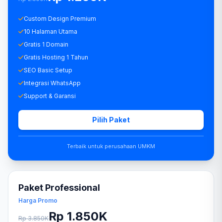
Custom Design Premium
10 Halaman Utama
Gratis 1 Domain
Gratis Hosting 1 Tahun
SEO Basic Setup
Integrasi WhatsApp
Support & Garansi
Pilih Paket
Terbaik untuk perusahaan UMKM
Paket Professional
Harga Promo
Rp 1.850K
Rp 3.850K