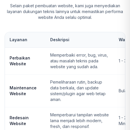
Selain paket pembuatan website, kami juga menyediakan
layanan dukungan teknis lainnya untuk memastikan performa
website Anda selalu optimal.
Layanan
Deskripsi
Wakt
Memperbaiki error, bug, virus,
Perbaikan
atau masalah teknis pada
1 - 3 
Website
website yang sudah ada.
Pemeliharaan rutin, backup
Maintenance
data berkala, dan update
Bulan
Website
sistem/plugin agar web tetap
aman.
Memperbarui tampilan website
Redesain
1 - 2
lama menjadi lebih modern,
Website
Ming
fresh, dan responsif.