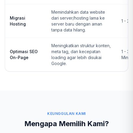
Memindahkan data website
Migrasi
dari server/hosting lama ke
1 - 2 
Hosting
server baru dengan aman
tanpa data hilang.
Meningkatkan struktur konten,
Optimasi SEO
meta tag, dan kecepatan
1 - 3
On-Page
loading agar lebih disukai
Ming
Google.
KEUNGGULAN KAMI
Mengapa Memilih Kami?