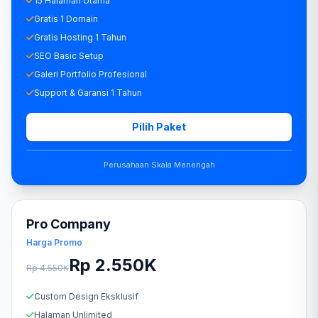
15 Halaman Utama
Gratis 1 Domain
Gratis Hosting 1 Tahun
SEO Basic Setup
Galeri Portfolio Profesional
Support & Garansi 1 Tahun
Pilih Paket
Perusahaan Skala Menengah
Pro Company
Harga Promo
Rp 2.550K
Rp 4.550K
Custom Design Eksklusif
Halaman Unlimited