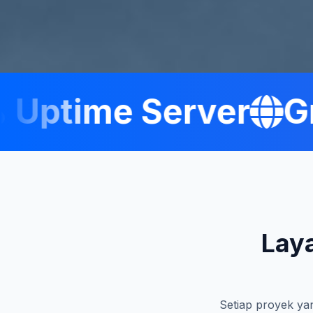
ptime Server
Gra
Lay
Setiap proyek yan