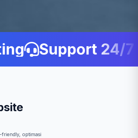
ng
Support 24/7 C
site
friendly, optimasi