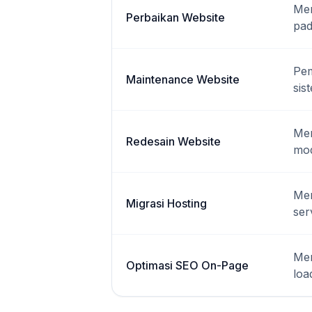
Mem
Perbaikan Website
pad
Pem
Maintenance Website
sis
Mem
Redesain Website
mod
Mem
Migrasi Hosting
ser
Men
Optimasi SEO On-Page
loa