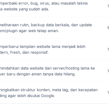
perbaiki error, bug, virus, atau masalah teknis
1
a website yang sudah ada.
eliharaan rutin, backup data berkala, dan update
tem/plugin agar web tetap aman.
perbarui tampilan website lama menjadi lebih
ern, fresh, dan responsif.
indahkan data website dari server/hosting lama ke
1
ver baru dengan aman tanpa data hilang.
ingkatkan struktur konten, meta tag, dan kecepatan
ding agar lebih disukai Google.