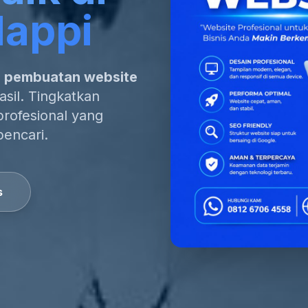
appi
a pembuatan website
sil. Tingkatkan
profesional yang
pencari.
s