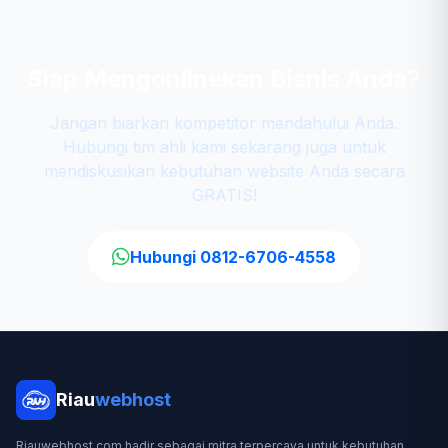
Siap Mengonlinekan Bisnis Anda?
Jangan biarkan kompetitor mendahului Anda.
Hubungi tim ahli kami sekarang juga untuk
mendiskusikan kebutuhan website Anda secara
GRATIS!
Hubungi 0812-6706-4558
Riau
webhost
Riauwebhost.com hadir sebagai mitra terpercaya untuk kebutuhan