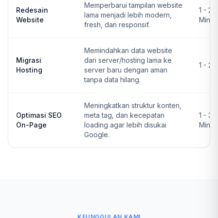
Memperbarui tampilan website
Redesain
1 - 2
lama menjadi lebih modern,
Website
Ming
fresh, dan responsif.
Memindahkan data website
Migrasi
dari server/hosting lama ke
1 - 2 
Hosting
server baru dengan aman
tanpa data hilang.
Meningkatkan struktur konten,
Optimasi SEO
meta tag, dan kecepatan
1 - 3
On-Page
loading agar lebih disukai
Ming
Google.
KEUNGGULAN KAMI