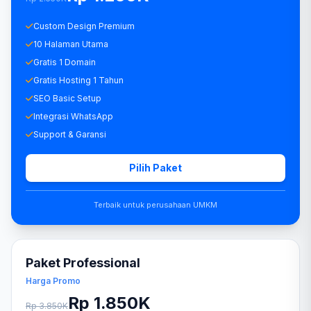
Custom Design Premium
10 Halaman Utama
Gratis 1 Domain
Gratis Hosting 1 Tahun
SEO Basic Setup
Integrasi WhatsApp
Support & Garansi
Pilih Paket
Terbaik untuk perusahaan UMKM
Paket Professional
Harga Promo
Rp 1.850K
Rp 3.850K