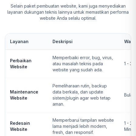
Selain paket pembuatan website, kami juga menyediakan
layanan dukungan teknis lainnya untuk memastikan performa
website Anda selalu optimal.
Layanan
Deskripsi
Wakt
Memperbaiki error, bug, virus,
Perbaikan
atau masalah teknis pada
1 - 3 
Website
website yang sudah ada.
Pemeliharaan rutin, backup
Maintenance
data berkala, dan update
Bulan
Website
sistem/plugin agar web tetap
aman.
Memperbarui tampilan website
Redesain
1 - 2
lama menjadi lebih modern,
Website
Ming
fresh, dan responsif.