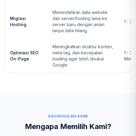
Memindahkan data website
Migrasi
dari server/hosting lama ke
1 - 2 
Hosting
server baru dengan aman
tanpa data hilang.
Meningkatkan struktur konten,
Optimasi SEO
meta tag, dan kecepatan
1 - 3
On-Page
loading agar lebih disukai
Ming
Google.
KEUNGGULAN KAMI
Mengapa Memilih Kami?