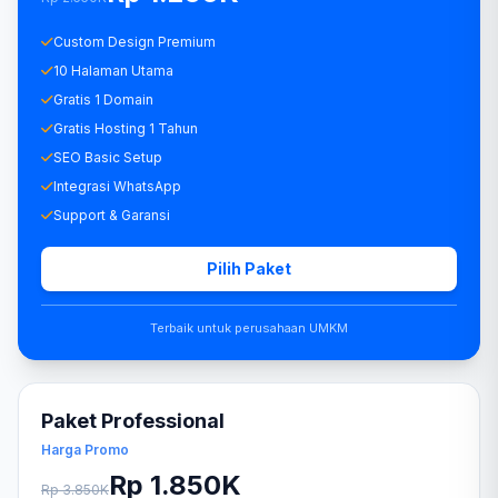
Custom Design Premium
10 Halaman Utama
Gratis 1 Domain
Gratis Hosting 1 Tahun
SEO Basic Setup
Integrasi WhatsApp
Support & Garansi
Pilih Paket
Terbaik untuk perusahaan UMKM
Paket Professional
Harga Promo
Rp 1.850K
Rp 3.850K