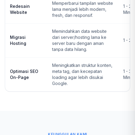
Memperbarui tampilan website
Redesain
1 - 2
lama menjadi lebih modern,
Website
Ming
fresh, dan responsif.
Memindahkan data website
Migrasi
dari server/hosting lama ke
1 - 2 
Hosting
server baru dengan aman
tanpa data hilang.
Meningkatkan struktur konten,
Optimasi SEO
meta tag, dan kecepatan
1 - 3
On-Page
loading agar lebih disukai
Ming
Google.
KEUNGGULAN KAMI