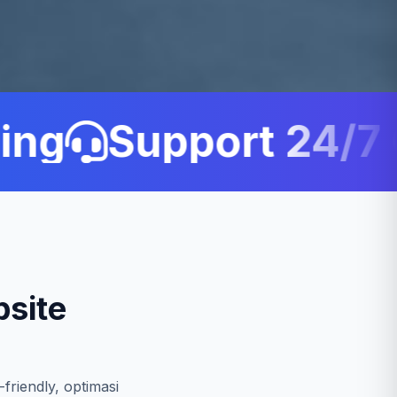
g
Support 24/7 C
site
friendly, optimasi