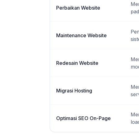
Mem
Perbaikan Website
pad
Pem
Maintenance Website
sis
Mem
Redesain Website
mod
Mem
Migrasi Hosting
ser
Men
Optimasi SEO On-Page
loa