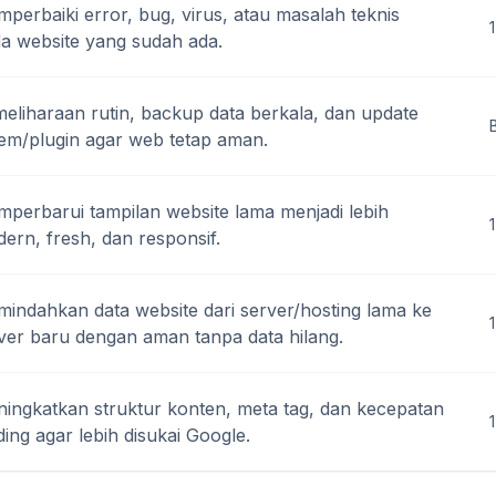
perbaiki error, bug, virus, atau masalah teknis
1
a website yang sudah ada.
eliharaan rutin, backup data berkala, dan update
tem/plugin agar web tetap aman.
perbarui tampilan website lama menjadi lebih
ern, fresh, dan responsif.
indahkan data website dari server/hosting lama ke
1
ver baru dengan aman tanpa data hilang.
ingkatkan struktur konten, meta tag, dan kecepatan
ding agar lebih disukai Google.