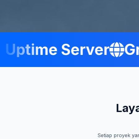
ptime Server
Gra
Lay
Setiap proyek yan