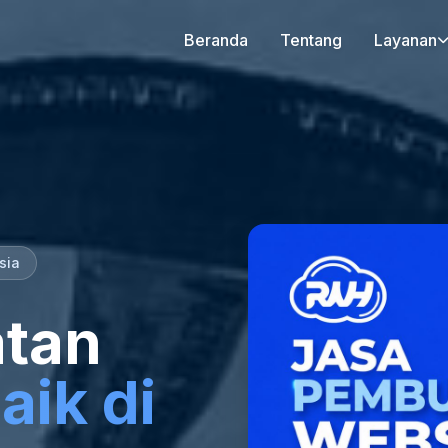
Beranda
Tentang
Layanan
sia
tan
aik di