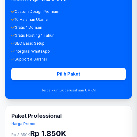
Custom Design Premium
10 Halaman Utama
Gratis 1 Domain
Gratis Hosting 1 Tahun
SEO Basic Setup
Integrasi WhatsApp
Support & Garansi
Pilih Paket
Terbaik untuk perusahaan UMKM
Paket Professional
Harga Promo
Rp 1.850K
Rp 3.850K