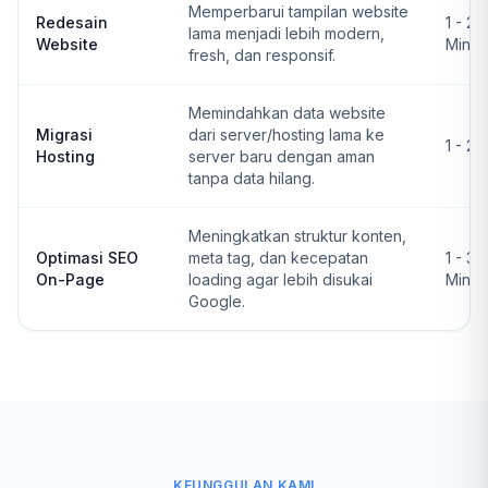
Memperbarui tampilan website
Redesain
1 - 2
lama menjadi lebih modern,
Website
Ming
fresh, dan responsif.
Memindahkan data website
Migrasi
dari server/hosting lama ke
1 - 2 
Hosting
server baru dengan aman
tanpa data hilang.
Meningkatkan struktur konten,
Optimasi SEO
meta tag, dan kecepatan
1 - 3
On-Page
loading agar lebih disukai
Ming
Google.
KEUNGGULAN KAMI