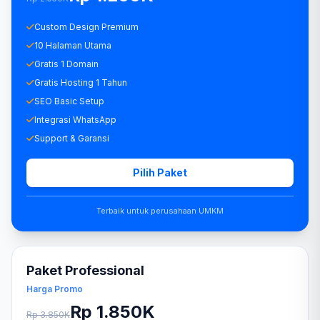
Custom Design Premium
10 Halaman Utama
Gratis 1 Domain
Gratis Hosting 1 Tahun
SEO Basic Setup
Integrasi WhatsApp
Support & Garansi
Pilih Paket
Terbaik untuk perusahaan UMKM
Paket Professional
Harga Promo
Rp 1.850K
Rp 3.850K