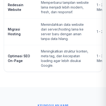
Memperbarui tampilan website
Redesain
1 - 2
lama menjadi lebih modern,
Website
Ming
fresh, dan responsif.
Memindahkan data website
Migrasi
dari server/hosting lama ke
1 - 2 
Hosting
server baru dengan aman
tanpa data hilang.
Meningkatkan struktur konten,
Optimasi SEO
meta tag, dan kecepatan
1 - 3
On-Page
loading agar lebih disukai
Ming
Google.
KEUNGGULAN KAMI