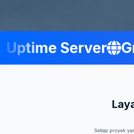
ptime Server
Gra
Lay
Setiap proyek yan