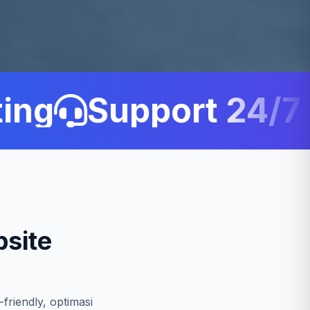
ng
Support 24/7 C
site
friendly, optimasi