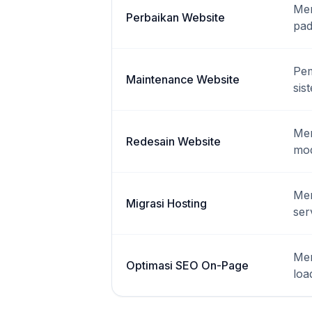
Mem
Perbaikan Website
pad
Pem
Maintenance Website
sis
Mem
Redesain Website
mod
Mem
Migrasi Hosting
ser
Men
Optimasi SEO On-Page
loa