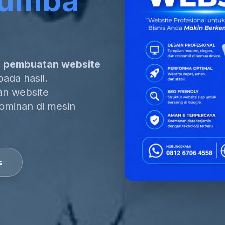
Sumba
a pembuatan website
ada hasil.
gan website
dominan di mesin
s