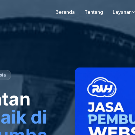
Beranda
Tentang
Layanan
sia
tan
aik di