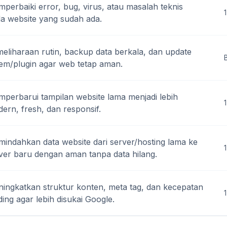
perbaiki error, bug, virus, atau masalah teknis
1
a website yang sudah ada.
eliharaan rutin, backup data berkala, dan update
tem/plugin agar web tetap aman.
perbarui tampilan website lama menjadi lebih
ern, fresh, dan responsif.
indahkan data website dari server/hosting lama ke
1
ver baru dengan aman tanpa data hilang.
ingkatkan struktur konten, meta tag, dan kecepatan
ding agar lebih disukai Google.