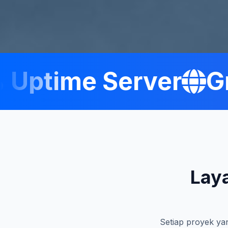
ptime Server
Gra
Lay
Setiap proyek yan