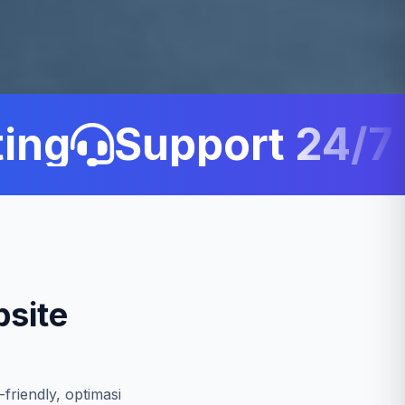
ng
Support 24/7 C
site
friendly, optimasi