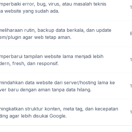
perbaiki error, bug, virus, atau masalah teknis
1
a website yang sudah ada.
eliharaan rutin, backup data berkala, dan update
tem/plugin agar web tetap aman.
perbarui tampilan website lama menjadi lebih
ern, fresh, dan responsif.
indahkan data website dari server/hosting lama ke
1
ver baru dengan aman tanpa data hilang.
ingkatkan struktur konten, meta tag, dan kecepatan
ding agar lebih disukai Google.