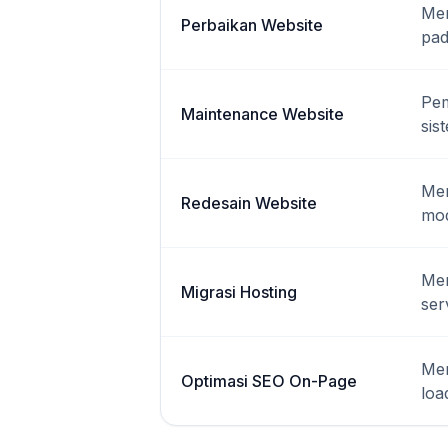
Mem
Perbaikan Website
pad
Pem
Maintenance Website
sis
Mem
Redesain Website
mod
Mem
Migrasi Hosting
ser
Men
Optimasi SEO On-Page
loa