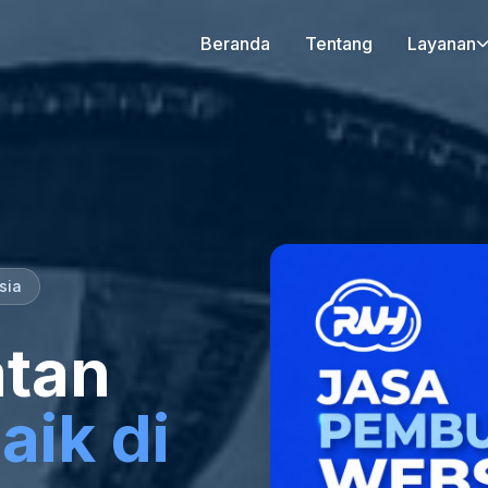
Beranda
Tentang
Layanan
sia
tan
aik di