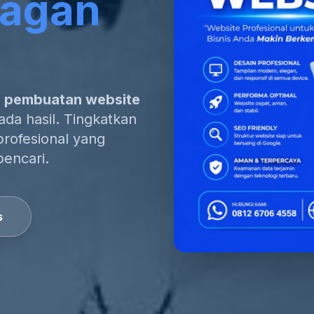
Nagan
a pembuatan website
da hasil. Tingkatkan
profesional yang
pencari.
s