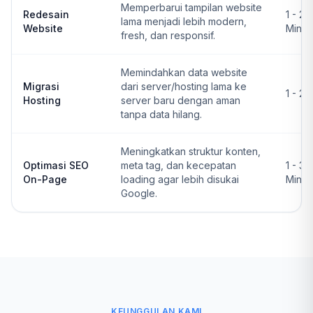
Memperbarui tampilan website
Redesain
1 - 2
lama menjadi lebih modern,
Website
Ming
fresh, dan responsif.
Memindahkan data website
Migrasi
dari server/hosting lama ke
1 - 2 
Hosting
server baru dengan aman
tanpa data hilang.
Meningkatkan struktur konten,
Optimasi SEO
meta tag, dan kecepatan
1 - 3
On-Page
loading agar lebih disukai
Ming
Google.
KEUNGGULAN KAMI