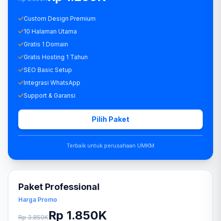
Custom Design Premium
10 Halaman Utama
Gratis 1 Domain
Gratis Hosting 1 Tahun
SEO Basic Setup
Integrasi WhatsApp
Support & Garansi
Pilih Paket
Terbaik untuk perusahaan UMKM
Paket Professional
Harga Promo
Rp 1.850K
Rp 3.850K