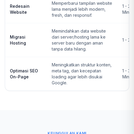
Memperbarui tampilan website
Redesain
1 - 2
lama menjadi lebih modern,
Website
Ming
fresh, dan responsif.
Memindahkan data website
Migrasi
dari server/hosting lama ke
1 - 2 
Hosting
server baru dengan aman
tanpa data hilang.
Meningkatkan struktur konten,
Optimasi SEO
meta tag, dan kecepatan
1 - 3
On-Page
loading agar lebih disukai
Ming
Google.
KEUNGGULAN KAMI