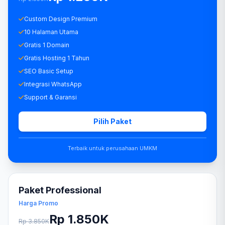
Custom Design Premium
10 Halaman Utama
Gratis 1 Domain
Gratis Hosting 1 Tahun
SEO Basic Setup
Integrasi WhatsApp
Support & Garansi
Pilih Paket
Terbaik untuk perusahaan UMKM
Paket Professional
Harga Promo
Rp 1.850K
Rp 3.850K