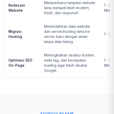
Memperbarui tampilan website
Redesain
1 - 2
lama menjadi lebih modern,
Website
Ming
fresh, dan responsif.
Memindahkan data website
Migrasi
dari server/hosting lama ke
1 - 2 
Hosting
server baru dengan aman
tanpa data hilang.
Meningkatkan struktur konten,
Optimasi SEO
meta tag, dan kecepatan
1 - 3
On-Page
loading agar lebih disukai
Ming
Google.
KEUNGGULAN KAMI