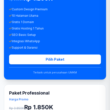
Custom Design Premium
10 Halaman Utama
Gratis 1 Domain
Gratis Hosting 1 Tahun
SEO Basic Setup
Integrasi WhatsApp
Support & Garansi
Pilih Paket
Terbaik untuk perusahaan UMKM
Paket Professional
Harga Promo
Rp 1.850K
Rp 3.850K