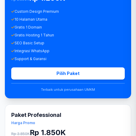
Custom Design Premium
10 Halaman Utama
Gratis 1 Domain
Gratis Hosting 1 Tahun
SEO Basic Setup
Integrasi WhatsApp
Support & Garansi
Pilih Paket
Terbaik untuk perusahaan UMKM
Paket Professional
Harga Promo
Rp 1.850K
Rp 3.850K