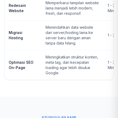
Memperbarui tampilan website
Redesain
1 - 2
lama menjadi lebih modern,
Website
Ming
fresh, dan responsif.
Memindahkan data website
Migrasi
dari server/hosting lama ke
1 - 2 
Hosting
server baru dengan aman
tanpa data hilang.
Meningkatkan struktur konten,
Optimasi SEO
meta tag, dan kecepatan
1 - 3
On-Page
loading agar lebih disukai
Ming
Google.
KEUNGGULAN KAMI