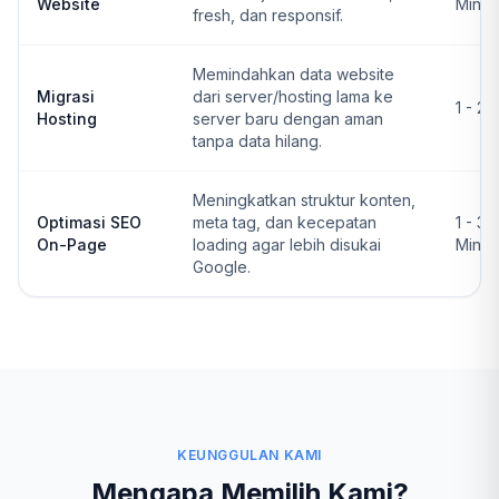
Website
Ming
fresh, dan responsif.
Memindahkan data website
Migrasi
dari server/hosting lama ke
1 - 2 
Hosting
server baru dengan aman
tanpa data hilang.
Meningkatkan struktur konten,
Optimasi SEO
meta tag, dan kecepatan
1 - 3
On-Page
loading agar lebih disukai
Ming
Google.
KEUNGGULAN KAMI
Mengapa Memilih Kami?