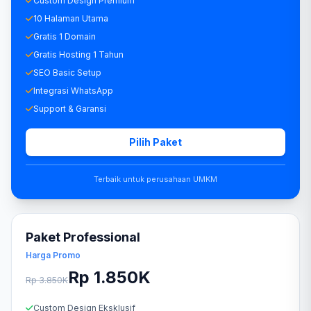
Custom Design Premium
10 Halaman Utama
Gratis 1 Domain
Gratis Hosting 1 Tahun
SEO Basic Setup
Integrasi WhatsApp
Support & Garansi
Pilih Paket
Terbaik untuk perusahaan UMKM
Paket Professional
Harga Promo
Rp 1.850K
Rp 3.850K
Custom Design Eksklusif