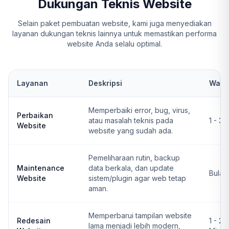
Dukungan Teknis Website
Selain paket pembuatan website, kami juga menyediakan
layanan dukungan teknis lainnya untuk memastikan performa
website Anda selalu optimal.
Layanan
Deskripsi
Wakt
Memperbaiki error, bug, virus,
Perbaikan
atau masalah teknis pada
1 - 3 
Website
website yang sudah ada.
Pemeliharaan rutin, backup
Maintenance
data berkala, dan update
Bulan
Website
sistem/plugin agar web tetap
aman.
Memperbarui tampilan website
Redesain
1 - 2
lama menjadi lebih modern,