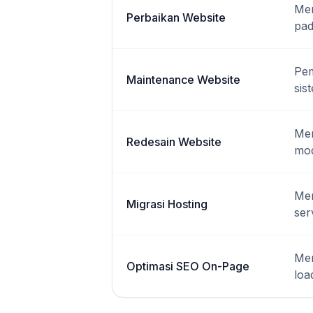
Mem
Perbaikan Website
pad
Pem
Maintenance Website
sis
Mem
Redesain Website
mod
Mem
Migrasi Hosting
ser
Men
Optimasi SEO On-Page
loa