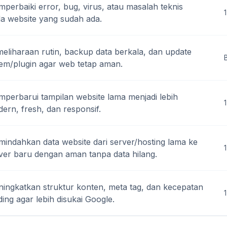
perbaiki error, bug, virus, atau masalah teknis
1
a website yang sudah ada.
eliharaan rutin, backup data berkala, dan update
tem/plugin agar web tetap aman.
perbarui tampilan website lama menjadi lebih
ern, fresh, dan responsif.
indahkan data website dari server/hosting lama ke
1
ver baru dengan aman tanpa data hilang.
ingkatkan struktur konten, meta tag, dan kecepatan
ding agar lebih disukai Google.