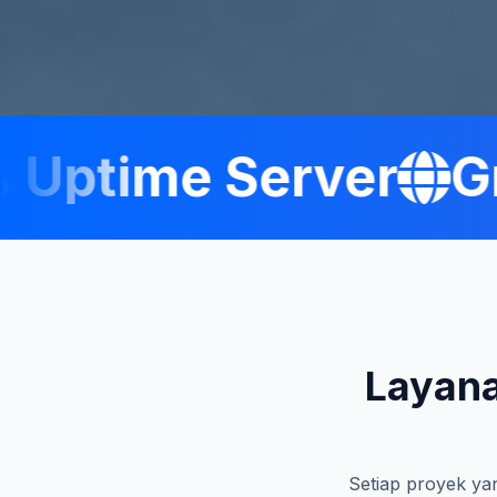
ptime Server
Gra
Layana
Setiap proyek yan