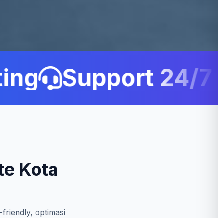
ng
Support 24/7 C
te Kota
friendly, optimasi