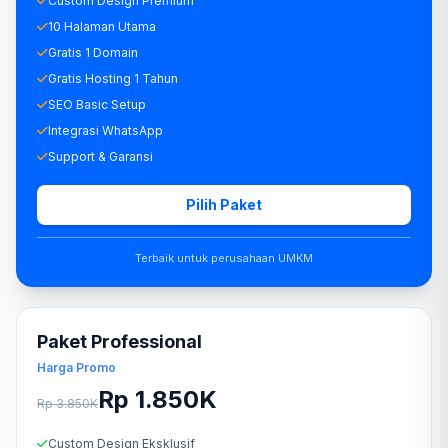
Custom Design Premium
10 Halaman Utama
Gratis 1 Domain
Gratis Hosting 1 Tahun
SEO Basic Setup
Integrasi WhatsApp
Support & Garansi
Pilih Paket
Terbaik untuk perusahaan UMKM
Paket Professional
Harga Promo
Rp 1.850K
Rp 3.850K
Custom Design Eksklusif