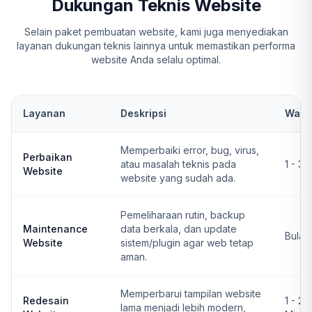
Dukungan Teknis Website
Selain paket pembuatan website, kami juga menyediakan
layanan dukungan teknis lainnya untuk memastikan performa
website Anda selalu optimal.
Layanan
Deskripsi
Wakt
Memperbaiki error, bug, virus,
Perbaikan
atau masalah teknis pada
1 - 3 
Website
website yang sudah ada.
Pemeliharaan rutin, backup
Maintenance
data berkala, dan update
Bulan
Website
sistem/plugin agar web tetap
aman.
Memperbarui tampilan website
Redesain
1 - 2
lama menjadi lebih modern,