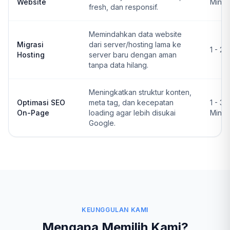
Website
Ming
fresh, dan responsif.
Memindahkan data website
Migrasi
dari server/hosting lama ke
1 - 2 
Hosting
server baru dengan aman
tanpa data hilang.
Meningkatkan struktur konten,
Optimasi SEO
meta tag, dan kecepatan
1 - 3
On-Page
loading agar lebih disukai
Ming
Google.
KEUNGGULAN KAMI
Mengapa Memilih Kami?