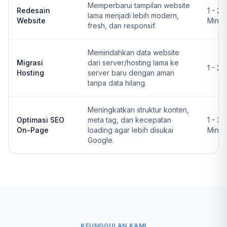
Memperbarui tampilan website
Redesain
1 - 2
lama menjadi lebih modern,
Website
Ming
fresh, dan responsif.
Memindahkan data website
Migrasi
dari server/hosting lama ke
1 - 2 
Hosting
server baru dengan aman
tanpa data hilang.
Meningkatkan struktur konten,
Optimasi SEO
meta tag, dan kecepatan
1 - 3
On-Page
loading agar lebih disukai
Ming
Google.
KEUNGGULAN KAMI