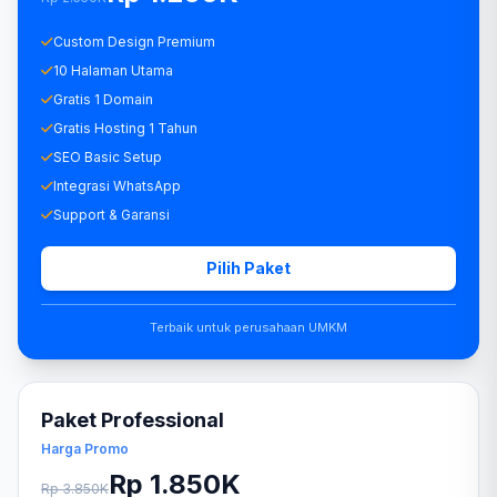
Custom Design Premium
10 Halaman Utama
Gratis 1 Domain
Gratis Hosting 1 Tahun
SEO Basic Setup
Integrasi WhatsApp
Support & Garansi
Pilih Paket
Terbaik untuk perusahaan UMKM
Paket Professional
Harga Promo
Rp 1.850K
Rp 3.850K