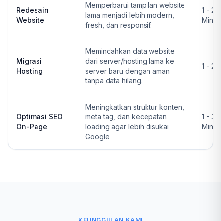
Memperbarui tampilan website
Redesain
1 - 2
lama menjadi lebih modern,
Website
Ming
fresh, dan responsif.
Memindahkan data website
Migrasi
dari server/hosting lama ke
1 - 2 
Hosting
server baru dengan aman
tanpa data hilang.
Meningkatkan struktur konten,
Optimasi SEO
meta tag, dan kecepatan
1 - 3
On-Page
loading agar lebih disukai
Ming
Google.
KEUNGGULAN KAMI