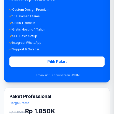
Custom Design Premium
10 Halaman Utama
Gratis 1 Domain
Gratis Hosting 1 Tahun
SEO Basic Setup
Integrasi WhatsApp
Support & Garansi
Pilih Paket
Terbaik untuk perusahaan UMKM
Paket Professional
Harga Promo
Rp 1.850K
Rp 3.850K