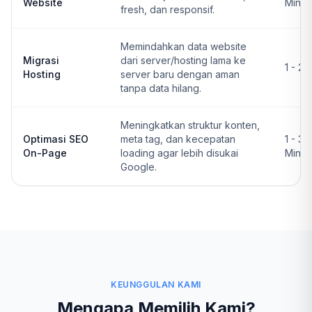
Website
Ming
fresh, dan responsif.
Memindahkan data website
Migrasi
dari server/hosting lama ke
1 - 2 
Hosting
server baru dengan aman
tanpa data hilang.
Meningkatkan struktur konten,
Optimasi SEO
meta tag, dan kecepatan
1 - 3
On-Page
loading agar lebih disukai
Ming
Google.
KEUNGGULAN KAMI
Mengapa Memilih Kami?