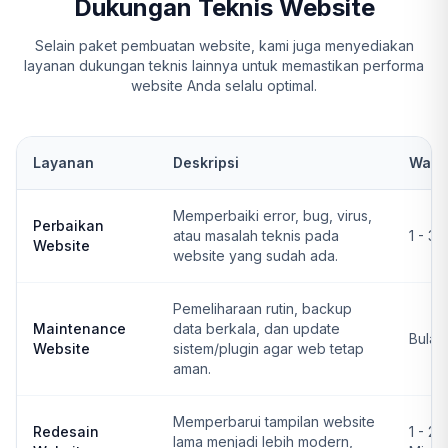
Dukungan Teknis Website
Selain paket pembuatan website, kami juga menyediakan
layanan dukungan teknis lainnya untuk memastikan performa
website Anda selalu optimal.
Layanan
Deskripsi
Wakt
Memperbaiki error, bug, virus,
Perbaikan
atau masalah teknis pada
1 - 3 
Website
website yang sudah ada.
Pemeliharaan rutin, backup
Maintenance
data berkala, dan update
Bulan
Website
sistem/plugin agar web tetap
aman.
Memperbarui tampilan website
Redesain
1 - 2
lama menjadi lebih modern,