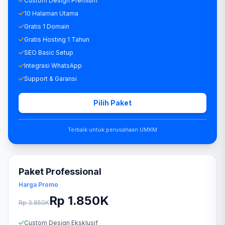
Custom Design Premium
10 Halaman Utama
Gratis 1 Domain
Gratis Hosting 1 Tahun
SEO Basic Setup
Integrasi WhatsApp
Support & Garansi
Pilih Paket
Terbaik untuk perusahaan UMKM
Paket Professional
Harga Promo
Rp 1.850K
Rp 3.850K
Custom Design Eksklusif