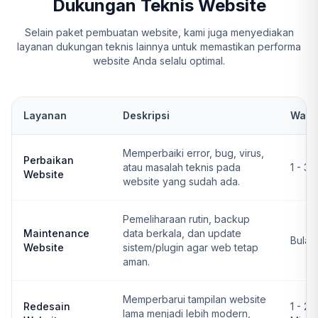
Dukungan Teknis Website
Selain paket pembuatan website, kami juga menyediakan
layanan dukungan teknis lainnya untuk memastikan performa
website Anda selalu optimal.
Layanan
Deskripsi
Wakt
Memperbaiki error, bug, virus,
Perbaikan
atau masalah teknis pada
1 - 3 
Website
website yang sudah ada.
Pemeliharaan rutin, backup
Maintenance
data berkala, dan update
Bulan
Website
sistem/plugin agar web tetap
aman.
Memperbarui tampilan website
Redesain
1 - 2
lama menjadi lebih modern,