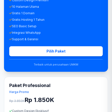
Custom Design Premium
10 Halaman Utama
Gratis 1 Domain
Gratis Hosting 1 Tahun
SEO Basic Setup
Integrasi WhatsApp
Support & Garansi
Pilih Paket
Terbaik untuk perusahaan UMKM
Paket Professional
Harga Promo
Rp 1.850K
Rp 3.850K
Custom Design Eksklusif