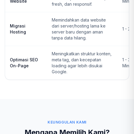
Website
Ming
fresh, dan responsif.
Memindahkan data website
Migrasi
dari server/hosting lama ke
1 - 2 
Hosting
server baru dengan aman
tanpa data hilang.
Meningkatkan struktur konten,
Optimasi SEO
meta tag, dan kecepatan
1 - 3
On-Page
loading agar lebih disukai
Ming
Google.
KEUNGGULAN KAMI
Mengapa Memilih Kami?