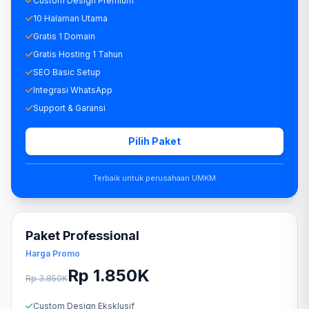
Custom Design Premium
10 Halaman Utama
Gratis 1 Domain
Gratis Hosting 1 Tahun
SEO Basic Setup
Integrasi WhatsApp
Support & Garansi
Pilih Paket
Terbaik untuk perusahaan UMKM
Paket Professional
Harga Promo
Rp 1.850K
Rp 3.850K
Custom Design Eksklusif