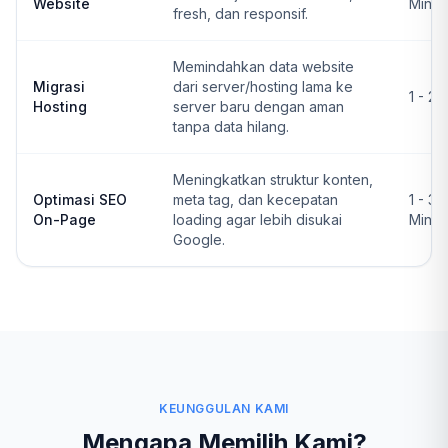
Website
Ming
fresh, dan responsif.
Memindahkan data website
Migrasi
dari server/hosting lama ke
1 - 2 
Hosting
server baru dengan aman
tanpa data hilang.
Meningkatkan struktur konten,
Optimasi SEO
meta tag, dan kecepatan
1 - 3
On-Page
loading agar lebih disukai
Ming
Google.
KEUNGGULAN KAMI
Mengapa Memilih Kami?