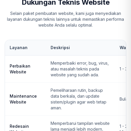
Dukungan Teknis Website
Selain paket pembuatan website, kami juga menyediakan
layanan dukungan teknis lainnya untuk memastikan performa
website Anda selalu optimal.
Layanan
Deskripsi
Wakt
Memperbaiki error, bug, virus,
Perbaikan
atau masalah teknis pada
1 - 3 
Website
website yang sudah ada.
Pemeliharaan rutin, backup
Maintenance
data berkala, dan update
Bulan
Website
sistem/plugin agar web tetap
aman.
Memperbarui tampilan website
Redesain
1 - 2
lama menjadi lebih modern,