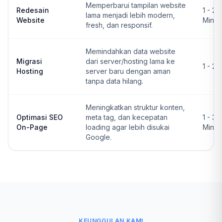
Memperbarui tampilan website
Redesain
1 - 2
lama menjadi lebih modern,
Website
Ming
fresh, dan responsif.
Memindahkan data website
Migrasi
dari server/hosting lama ke
1 - 2 
Hosting
server baru dengan aman
tanpa data hilang.
Meningkatkan struktur konten,
Optimasi SEO
meta tag, dan kecepatan
1 - 3
On-Page
loading agar lebih disukai
Ming
Google.
KEUNGGULAN KAMI