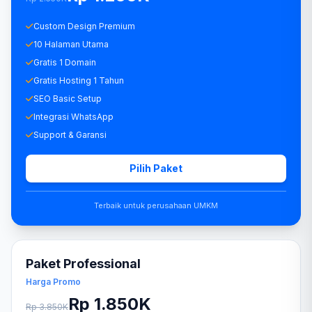
Custom Design Premium
10 Halaman Utama
Gratis 1 Domain
Gratis Hosting 1 Tahun
SEO Basic Setup
Integrasi WhatsApp
Support & Garansi
Pilih Paket
Terbaik untuk perusahaan UMKM
Paket Professional
Harga Promo
Rp 1.850K
Rp 3.850K