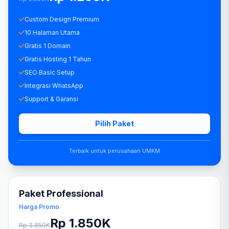
Custom Design Premium
10 Halaman Utama
Gratis 1 Domain
Gratis Hosting 1 Tahun
SEO Basic Setup
Integrasi WhatsApp
Support & Garansi
Pilih Paket
Terbaik untuk perusahaan UMKM
Paket Professional
Harga Promo
Rp 1.850K
Rp 3.850K