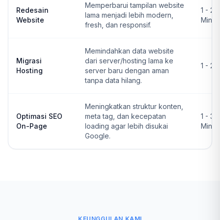
Memperbarui tampilan website
Redesain
1 - 2
lama menjadi lebih modern,
Website
Ming
fresh, dan responsif.
Memindahkan data website
Migrasi
dari server/hosting lama ke
1 - 2 
Hosting
server baru dengan aman
tanpa data hilang.
Meningkatkan struktur konten,
Optimasi SEO
meta tag, dan kecepatan
1 - 3
On-Page
loading agar lebih disukai
Ming
Google.
KEUNGGULAN KAMI