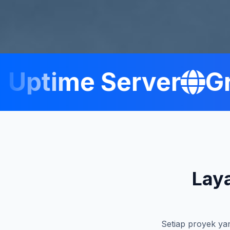
ptime Server
Grat
Lay
Setiap proyek yan