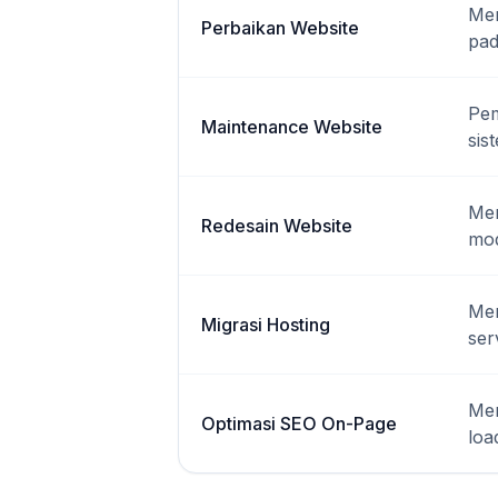
Mem
Perbaikan Website
pad
Pem
Maintenance Website
sis
Mem
Redesain Website
mod
Mem
Migrasi Hosting
ser
Men
Optimasi SEO On-Page
loa