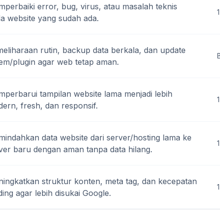
perbaiki error, bug, virus, atau masalah teknis
1
a website yang sudah ada.
eliharaan rutin, backup data berkala, dan update
tem/plugin agar web tetap aman.
perbarui tampilan website lama menjadi lebih
ern, fresh, dan responsif.
indahkan data website dari server/hosting lama ke
1
ver baru dengan aman tanpa data hilang.
ingkatkan struktur konten, meta tag, dan kecepatan
ding agar lebih disukai Google.