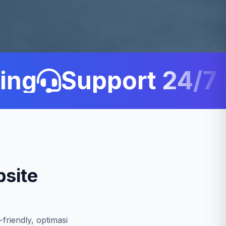
g
Support 24/7 C
site
friendly, optimasi