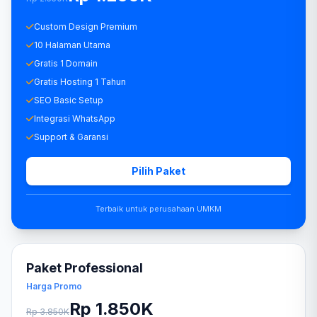
Custom Design Premium
10 Halaman Utama
Gratis 1 Domain
Gratis Hosting 1 Tahun
SEO Basic Setup
Integrasi WhatsApp
Support & Garansi
Pilih Paket
Terbaik untuk perusahaan UMKM
Paket Professional
Harga Promo
Rp 1.850K
Rp 3.850K