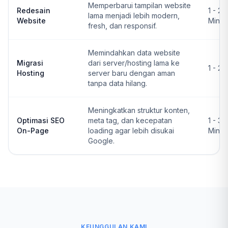
Memperbarui tampilan website
Redesain
1 - 2
lama menjadi lebih modern,
Website
Ming
fresh, dan responsif.
Memindahkan data website
Migrasi
dari server/hosting lama ke
1 - 2 
Hosting
server baru dengan aman
tanpa data hilang.
Meningkatkan struktur konten,
Optimasi SEO
meta tag, dan kecepatan
1 - 3
On-Page
loading agar lebih disukai
Ming
Google.
KEUNGGULAN KAMI