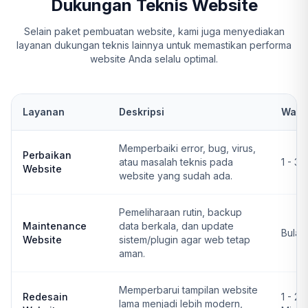
Dukungan Teknis Website
Selain paket pembuatan website, kami juga menyediakan
layanan dukungan teknis lainnya untuk memastikan performa
website Anda selalu optimal.
Layanan
Deskripsi
Wakt
Memperbaiki error, bug, virus,
Perbaikan
atau masalah teknis pada
1 - 3 
Website
website yang sudah ada.
Pemeliharaan rutin, backup
Maintenance
data berkala, dan update
Bulan
Website
sistem/plugin agar web tetap
aman.
Memperbarui tampilan website
Redesain
1 - 2
lama menjadi lebih modern,