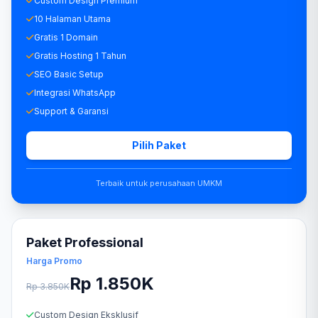
Custom Design Premium
10 Halaman Utama
Gratis 1 Domain
Gratis Hosting 1 Tahun
SEO Basic Setup
Integrasi WhatsApp
Support & Garansi
Pilih Paket
Terbaik untuk perusahaan UMKM
Paket Professional
Harga Promo
Rp 1.850K
Rp 3.850K
Custom Design Eksklusif