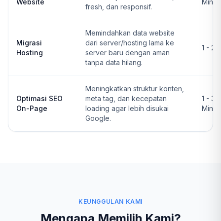
Website
Ming
fresh, dan responsif.
Memindahkan data website
Migrasi
dari server/hosting lama ke
1 - 2 
Hosting
server baru dengan aman
tanpa data hilang.
Meningkatkan struktur konten,
Optimasi SEO
meta tag, dan kecepatan
1 - 3
On-Page
loading agar lebih disukai
Ming
Google.
KEUNGGULAN KAMI
Mengapa Memilih Kami?