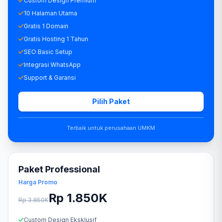
Custom Design Premium
10 Halaman Utama
Gratis 1 Domain
Gratis Hosting 1 Tahun
SEO Basic Setup
Integrasi WhatsApp
Support & Garansi
Pilih Paket
Terbaik untuk perusahaan UMKM
Paket Professional
Harga Promo
Rp 1.850K
Rp 3.850K
Custom Design Eksklusif