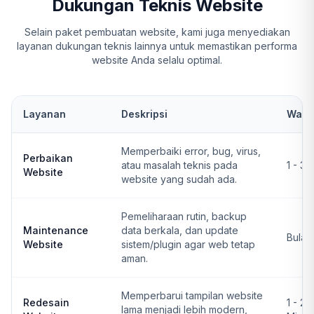
Dukungan Teknis Website
Selain paket pembuatan website, kami juga menyediakan
layanan dukungan teknis lainnya untuk memastikan performa
website Anda selalu optimal.
Layanan
Deskripsi
Wakt
Memperbaiki error, bug, virus,
Perbaikan
atau masalah teknis pada
1 - 3 
Website
website yang sudah ada.
Pemeliharaan rutin, backup
Maintenance
data berkala, dan update
Bulan
Website
sistem/plugin agar web tetap
aman.
Memperbarui tampilan website
Redesain
1 - 2
lama menjadi lebih modern,