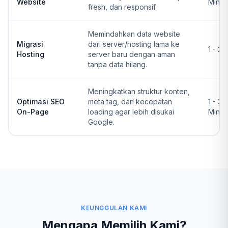
Website
Ming
fresh, dan responsif.
Memindahkan data website
Migrasi
dari server/hosting lama ke
1 - 2 
Hosting
server baru dengan aman
tanpa data hilang.
Meningkatkan struktur konten,
Optimasi SEO
meta tag, dan kecepatan
1 - 3
On-Page
loading agar lebih disukai
Ming
Google.
KEUNGGULAN KAMI
Mengapa Memilih Kami?