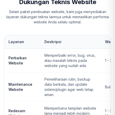
Dukungan Teknis Website
Selain paket pembuatan website, kami juga menyediakan
layanan dukungan teknis lainnya untuk memastikan performa
website Anda selalu optimal.
Layanan
Deskripsi
Wakt
Memperbaiki error, bug, virus,
Perbaikan
atau masalah teknis pada
1 - 3 
Website
website yang sudah ada.
Pemeliharaan rutin, backup
Maintenance
data berkala, dan update
Bulan
Website
sistem/plugin agar web tetap
aman.
Memperbarui tampilan website
Redesain
1 - 2
lama menjadi lebih modern,