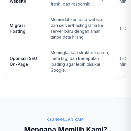
Website
Ming
fresh, dan responsif.
Memindahkan data website
Migrasi
dari server/hosting lama ke
1 - 2 
Hosting
server baru dengan aman
tanpa data hilang.
Meningkatkan struktur konten,
Optimasi SEO
meta tag, dan kecepatan
1 - 3
On-Page
loading agar lebih disukai
Ming
Google.
KEUNGGULAN KAMI
Mengapa Memilih Kami?