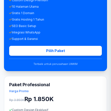
Custom Design Premium
10 Halaman Utama
Gratis 1 Domain
Gratis Hosting 1 Tahun
SEO Basic Setup
Integrasi WhatsApp
Support & Garansi
Pilih Paket
Terbaik untuk perusahaan UMKM
Paket Professional
Harga Promo
Rp 1.850K
Rp 3.850K
Custom Design Eksklusif