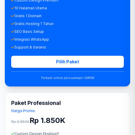
Custom Design Premium
10 Halaman Utama
Gratis 1 Domain
Gratis Hosting 1 Tahun
SEO Basic Setup
Integrasi WhatsApp
Support & Garansi
Pilih Paket
Terbaik untuk perusahaan UMKM
Paket Professional
Harga Promo
Rp 1.850K
Rp 3.850K
Custom Design Eksklusif