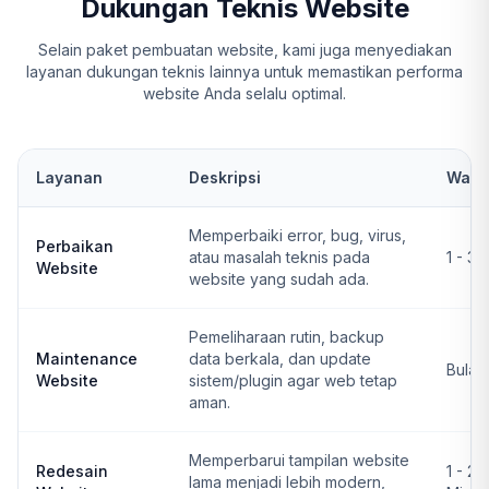
Dukungan Teknis Website
Selain paket pembuatan website, kami juga menyediakan
layanan dukungan teknis lainnya untuk memastikan performa
website Anda selalu optimal.
Layanan
Deskripsi
Wakt
Memperbaiki error, bug, virus,
Perbaikan
atau masalah teknis pada
1 - 3 
Website
website yang sudah ada.
Pemeliharaan rutin, backup
Maintenance
data berkala, dan update
Bulan
Website
sistem/plugin agar web tetap
aman.
Memperbarui tampilan website
Redesain
1 - 2
lama menjadi lebih modern,