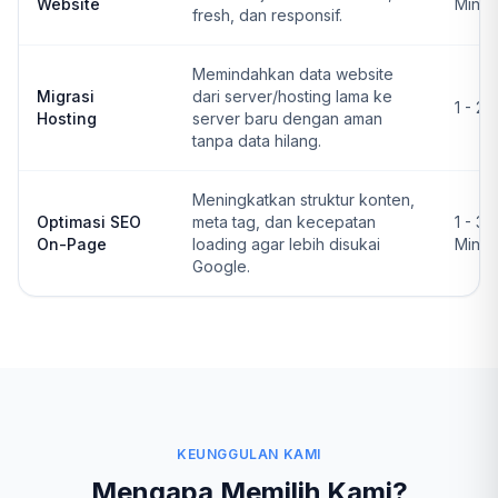
Website
Ming
fresh, dan responsif.
Memindahkan data website
Migrasi
dari server/hosting lama ke
1 - 2 
Hosting
server baru dengan aman
tanpa data hilang.
Meningkatkan struktur konten,
Optimasi SEO
meta tag, dan kecepatan
1 - 3
On-Page
loading agar lebih disukai
Ming
Google.
KEUNGGULAN KAMI
Mengapa Memilih Kami?