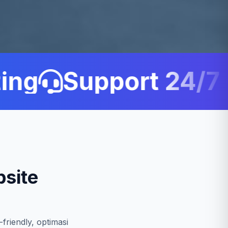
ng
Support 24/7 C
site
friendly, optimasi