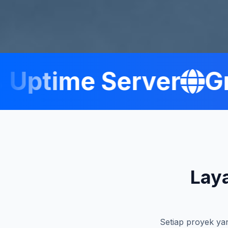
ptime Server
Gra
Lay
Setiap proyek yan