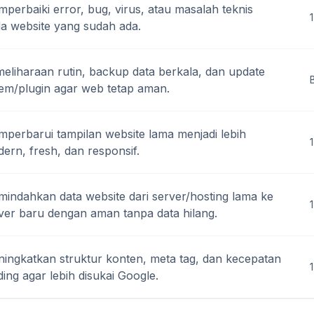
perbaiki error, bug, virus, atau masalah teknis
1
a website yang sudah ada.
eliharaan rutin, backup data berkala, dan update
tem/plugin agar web tetap aman.
perbarui tampilan website lama menjadi lebih
ern, fresh, dan responsif.
indahkan data website dari server/hosting lama ke
1
ver baru dengan aman tanpa data hilang.
ingkatkan struktur konten, meta tag, dan kecepatan
ding agar lebih disukai Google.