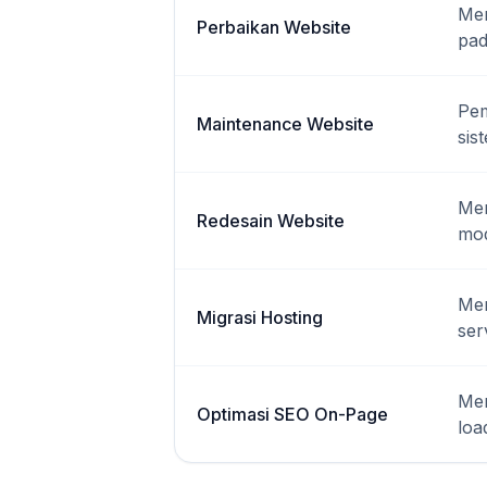
Mem
Perbaikan Website
pad
Pem
Maintenance Website
sis
Mem
Redesain Website
mod
Mem
Migrasi Hosting
ser
Men
Optimasi SEO On-Page
loa