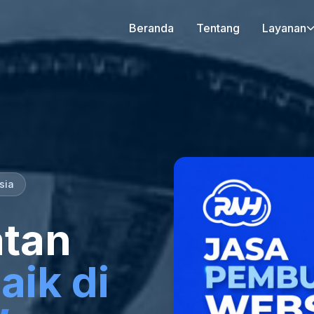
Beranda
Tentang
Layanan
sia
tan
aik di