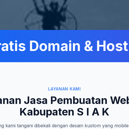
is Domain & Hostin
LAYANAN KAMI
anan Jasa Pembuatan Web
Kabupaten S I A K
g kami tangani dibekali dengan desain kustom yang mobile-