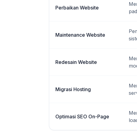
Mem
Perbaikan Website
pad
Pem
Maintenance Website
sis
Mem
Redesain Website
mod
Mem
Migrasi Hosting
ser
Men
Optimasi SEO On-Page
loa