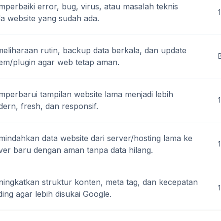
perbaiki error, bug, virus, atau masalah teknis
1
a website yang sudah ada.
eliharaan rutin, backup data berkala, dan update
tem/plugin agar web tetap aman.
perbarui tampilan website lama menjadi lebih
ern, fresh, dan responsif.
indahkan data website dari server/hosting lama ke
1
ver baru dengan aman tanpa data hilang.
ingkatkan struktur konten, meta tag, dan kecepatan
ding agar lebih disukai Google.