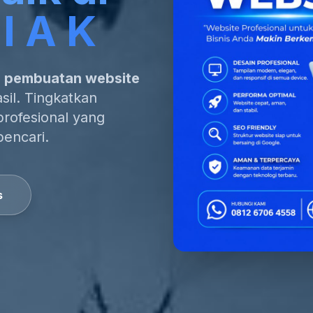
I A K
a pembuatan website
il. Tingkatkan
profesional yang
pencari.
s