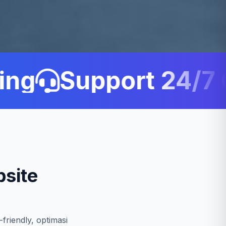
g
Support 24/7 C
site
friendly, optimasi