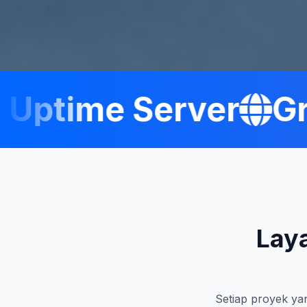
ptime Server
Grat
Lay
Setiap proyek yan