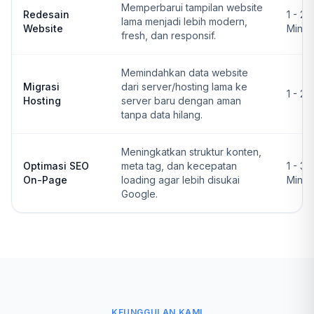
Memperbarui tampilan website
Redesain
1 - 2
lama menjadi lebih modern,
Website
Ming
fresh, dan responsif.
Memindahkan data website
Migrasi
dari server/hosting lama ke
1 - 2 
Hosting
server baru dengan aman
tanpa data hilang.
Meningkatkan struktur konten,
Optimasi SEO
meta tag, dan kecepatan
1 - 3
On-Page
loading agar lebih disukai
Ming
Google.
KEUNGGULAN KAMI