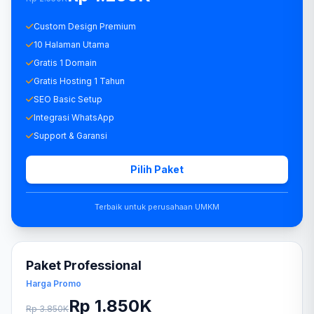
Custom Design Premium
10 Halaman Utama
Gratis 1 Domain
Gratis Hosting 1 Tahun
SEO Basic Setup
Integrasi WhatsApp
Support & Garansi
Pilih Paket
Terbaik untuk perusahaan UMKM
Paket Professional
Harga Promo
Rp 1.850K
Rp 3.850K