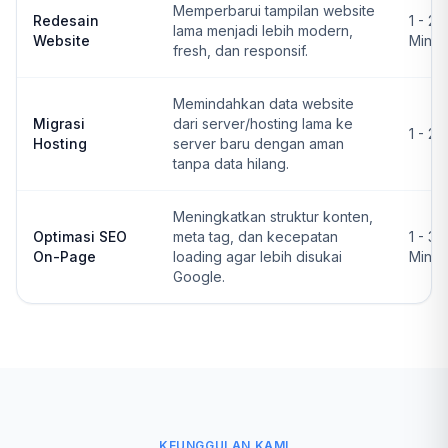
Memperbarui tampilan website
Redesain
1 - 2
lama menjadi lebih modern,
Website
Ming
fresh, dan responsif.
Memindahkan data website
Migrasi
dari server/hosting lama ke
1 - 2 
Hosting
server baru dengan aman
tanpa data hilang.
Meningkatkan struktur konten,
Optimasi SEO
meta tag, dan kecepatan
1 - 3
On-Page
loading agar lebih disukai
Ming
Google.
KEUNGGULAN KAMI