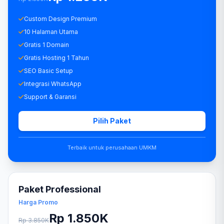
Custom Design Premium
10 Halaman Utama
Gratis 1 Domain
Gratis Hosting 1 Tahun
SEO Basic Setup
Integrasi WhatsApp
Support & Garansi
Pilih Paket
Terbaik untuk perusahaan UMKM
Paket Professional
Harga Promo
Rp 1.850K
Rp 3.850K