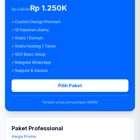
Rp 1.250K
Rp 2.550K
Custom Design Premium
10 Halaman Utama
Gratis 1 Domain
Gratis Hosting 1 Tahun
SEO Basic Setup
Integrasi WhatsApp
Support & Garansi
Pilih Paket
Terbaik untuk perusahaan UMKM
Paket Professional
Harga Promo