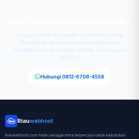
Siap Mengonlinekan Bisnis Anda?
Jangan biarkan kompetitor mendahului Anda.
Hubungi tim ahli kami sekarang juga untuk
mendiskusikan kebutuhan website Anda secara
GRATIS!
Hubungi 0812-6706-4558
Riau
webhost
Riauwebhost.com hadir sebagai mitra terpercaya untuk kebutuhan