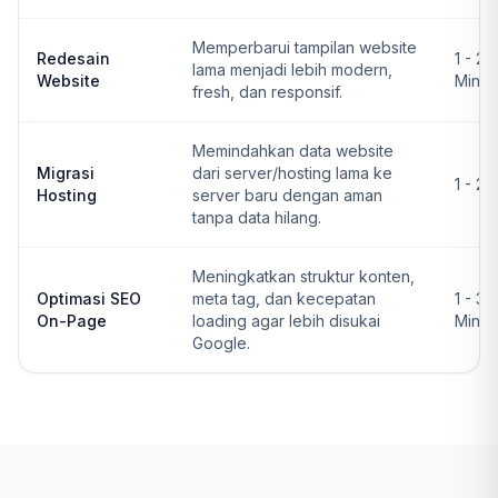
Memperbarui tampilan website
Redesain
1 - 2
lama menjadi lebih modern,
Website
Ming
fresh, dan responsif.
Memindahkan data website
Migrasi
dari server/hosting lama ke
1 - 2 
Hosting
server baru dengan aman
tanpa data hilang.
Meningkatkan struktur konten,
Optimasi SEO
meta tag, dan kecepatan
1 - 3
On-Page
loading agar lebih disukai
Ming
Google.