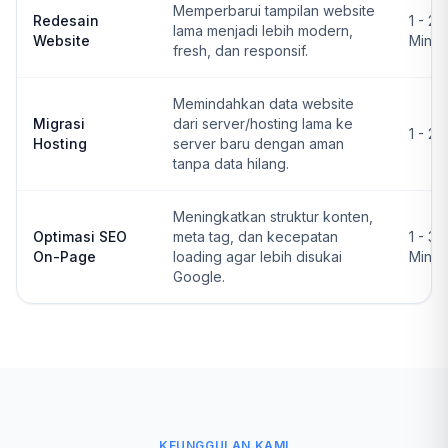
Memperbarui tampilan website
Redesain
1 - 2
lama menjadi lebih modern,
Website
Ming
fresh, dan responsif.
Memindahkan data website
Migrasi
dari server/hosting lama ke
1 - 2 
Hosting
server baru dengan aman
tanpa data hilang.
Meningkatkan struktur konten,
Optimasi SEO
meta tag, dan kecepatan
1 - 3
On-Page
loading agar lebih disukai
Ming
Google.
KEUNGGULAN KAMI