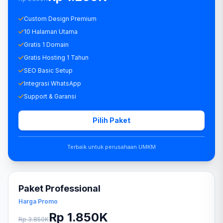
Custom Design Premium
10 Halaman Utama
Gratis 1 Domain
Gratis Hosting 1 Tahun
SEO Basic Setup
Integrasi WhatsApp
Support & Garansi
Pilih Paket
Terbaik untuk perusahaan UMKM
Paket Professional
Harga Promo
Rp 1.850K
Rp 3.850K