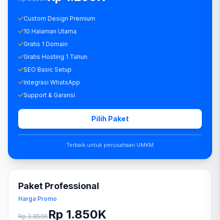
Custom Design Premium
10 Halaman Utama
Gratis 1 Domain
Gratis Hosting 1 Tahun
SEO Basic Setup
Integrasi WhatsApp
Support & Garansi
Pilih Paket
Terbaik untuk perusahaan UMKM
Paket Professional
Harga Promo
Rp 1.850K
Rp 3.850K