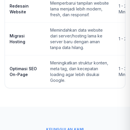
Memperbarui tampilan website
Redesain
1 - 2
lama menjadi lebih modern,
Website
Ming
fresh, dan responsif.
Memindahkan data website
Migrasi
dari server/hosting lama ke
1 - 2 
Hosting
server baru dengan aman
tanpa data hilang.
Meningkatkan struktur konten,
Optimasi SEO
meta tag, dan kecepatan
1 - 3
On-Page
loading agar lebih disukai
Ming
Google.
KEUNGGULAN KAMI