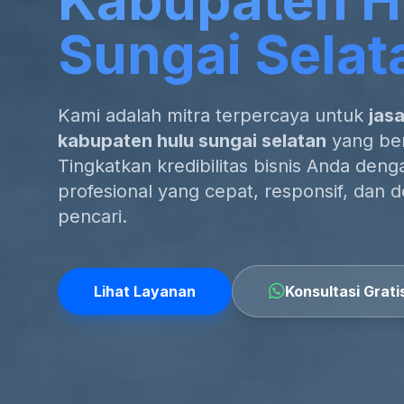
Kabupaten H
Sungai Selat
Kami adalah mitra terpercaya untuk
jas
kabupaten hulu sungai selatan
yang ber
Tingkatkan kredibilitas bisnis Anda den
profesional yang cepat, responsif, dan 
pencari.
Lihat Layanan
Konsultasi Grati