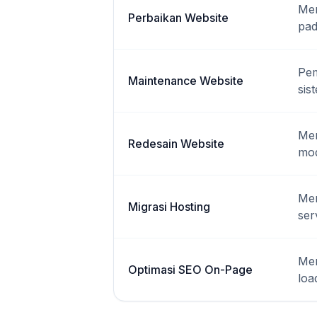
Mem
Perbaikan Website
pad
Pem
Maintenance Website
sis
Mem
Redesain Website
mod
Mem
Migrasi Hosting
ser
Men
Optimasi SEO On-Page
loa