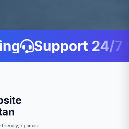
g
Support 24/7 C
site
tan
friendly, optimasi