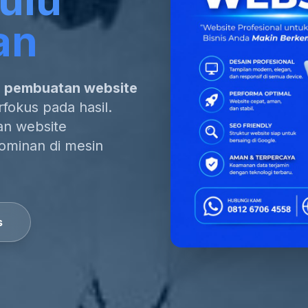
ulu
an
a pembuatan website
fokus pada hasil.
gan website
dominan di mesin
s