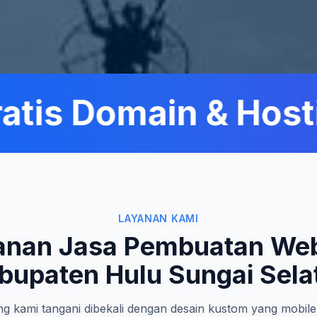
is Domain & Hostin
LAYANAN KAMI
anan Jasa Pembuatan Web
bupaten Hulu Sungai Sela
g kami tangani dibekali dengan desain kustom yang mobile-