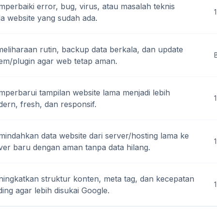
perbaiki error, bug, virus, atau masalah teknis
1
a website yang sudah ada.
eliharaan rutin, backup data berkala, dan update
tem/plugin agar web tetap aman.
perbarui tampilan website lama menjadi lebih
ern, fresh, dan responsif.
indahkan data website dari server/hosting lama ke
1
ver baru dengan aman tanpa data hilang.
ingkatkan struktur konten, meta tag, dan kecepatan
ding agar lebih disukai Google.