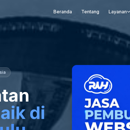
Beranda
Tentang
Layanan
sia
tan
aik di