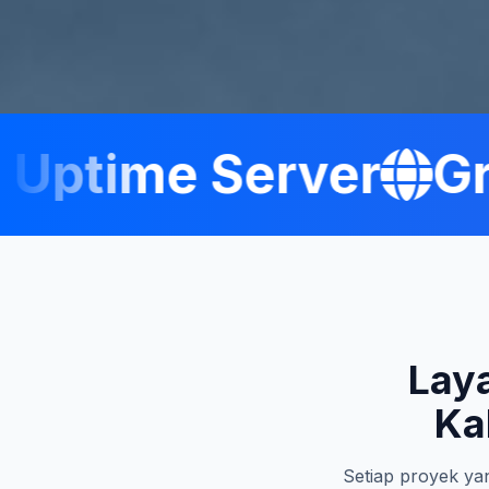
ptime Server
Grat
Lay
Ka
Setiap proyek yan