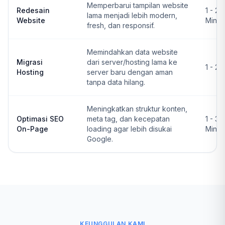
Memperbarui tampilan website
Redesain
1 - 2
lama menjadi lebih modern,
Website
Ming
fresh, dan responsif.
Memindahkan data website
Migrasi
dari server/hosting lama ke
1 - 2 
Hosting
server baru dengan aman
tanpa data hilang.
Meningkatkan struktur konten,
Optimasi SEO
meta tag, dan kecepatan
1 - 3
On-Page
loading agar lebih disukai
Ming
Google.
KEUNGGULAN KAMI