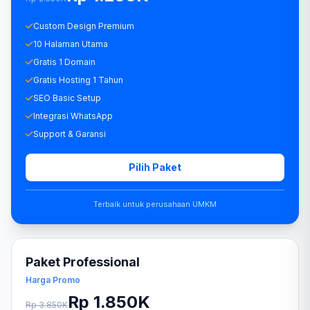
Custom Design Premium
10 Halaman Utama
Gratis 1 Domain
Gratis Hosting 1 Tahun
SEO Basic Setup
Integrasi WhatsApp
Support & Garansi
Pilih Paket
Terbaik untuk perusahaan UMKM
Paket Professional
Harga Promo
Rp 1.850K
Rp 3.850K