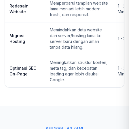
Memperbarui tampilan website
Redesain
1 - 2
lama menjadi lebih modern,
Website
Ming
fresh, dan responsif.
Memindahkan data website
Migrasi
dari server/hosting lama ke
1 - 2 
Hosting
server baru dengan aman
tanpa data hilang.
Meningkatkan struktur konten,
Optimasi SEO
meta tag, dan kecepatan
1 - 3
On-Page
loading agar lebih disukai
Ming
Google.
KEUNGGULAN KAMI