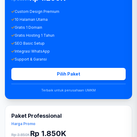
Custom Design Premium
10 Halaman Utama
Gratis 1 Domain
Gratis Hosting 1 Tahun
SEO Basic Setup
Integrasi WhatsApp
Support & Garansi
Pilih Paket
Terbaik untuk perusahaan UMKM
Paket Professional
Harga Promo
Rp 1.850K
Rp 3.850K