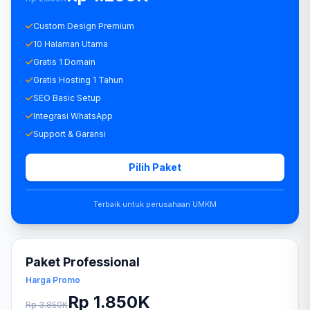
Custom Design Premium
10 Halaman Utama
Gratis 1 Domain
Gratis Hosting 1 Tahun
SEO Basic Setup
Integrasi WhatsApp
Support & Garansi
Pilih Paket
Terbaik untuk perusahaan UMKM
Paket Professional
Harga Promo
Rp 1.850K
Rp 3.850K