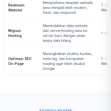
Memperbarui tampilan website
Redesain
1 - 2
lama menjadi lebih modern,
Website
Ming
fresh, dan responsif.
Memindahkan data website
Migrasi
dari server/hosting lama ke
1 - 2 
Hosting
server baru dengan aman
tanpa data hilang.
Meningkatkan struktur konten,
Optimasi SEO
meta tag, dan kecepatan
1 - 3
On-Page
loading agar lebih disukai
Ming
Google.
KEUNGGULAN KAMI