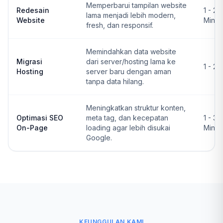
Memperbarui tampilan website
Redesain
1 - 2
lama menjadi lebih modern,
Website
Ming
fresh, dan responsif.
Memindahkan data website
Migrasi
dari server/hosting lama ke
1 - 2 
Hosting
server baru dengan aman
tanpa data hilang.
Meningkatkan struktur konten,
Optimasi SEO
meta tag, dan kecepatan
1 - 3
On-Page
loading agar lebih disukai
Ming
Google.
KEUNGGULAN KAMI