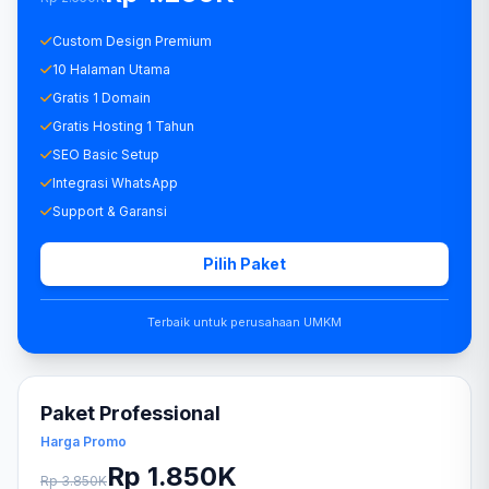
Custom Design Premium
10 Halaman Utama
Gratis 1 Domain
Gratis Hosting 1 Tahun
SEO Basic Setup
Integrasi WhatsApp
Support & Garansi
Pilih Paket
Terbaik untuk perusahaan UMKM
Paket Professional
Harga Promo
Rp 1.850K
Rp 3.850K