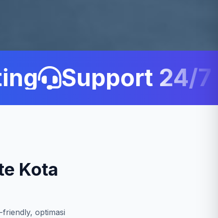
ng
Support 24/7 C
te Kota
friendly, optimasi