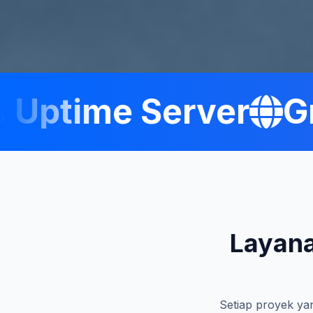
ptime Server
Gra
Layana
Setiap proyek yan