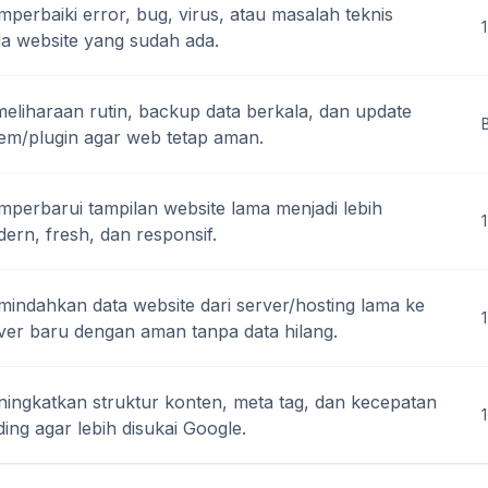
perbaiki error, bug, virus, atau masalah teknis
1
a website yang sudah ada.
eliharaan rutin, backup data berkala, dan update
tem/plugin agar web tetap aman.
perbarui tampilan website lama menjadi lebih
ern, fresh, dan responsif.
indahkan data website dari server/hosting lama ke
1
ver baru dengan aman tanpa data hilang.
ingkatkan struktur konten, meta tag, dan kecepatan
ding agar lebih disukai Google.