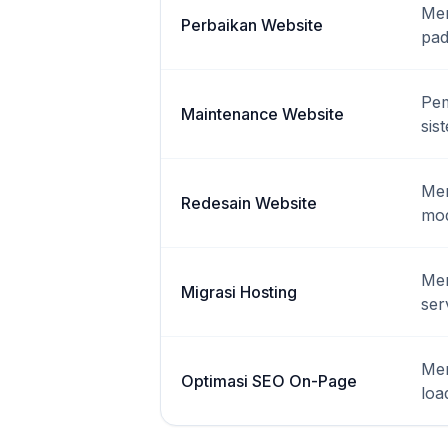
Mem
Perbaikan Website
pad
Pem
Maintenance Website
sis
Mem
Redesain Website
mod
Mem
Migrasi Hosting
ser
Men
Optimasi SEO On-Page
loa