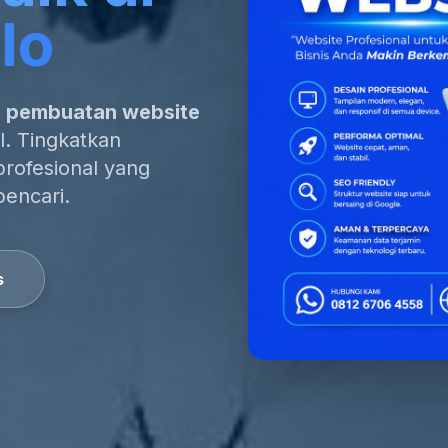
lo
a pembuatan website
l. Tingkatkan
profesional yang
pencari.
s